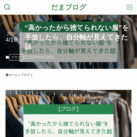
だまブログ
“高かったから捨てられない服”を
2025
手放したら、自分軸が見えてきた
4/19
話
2025年4月19日
ブログ
ホーム
ブログ